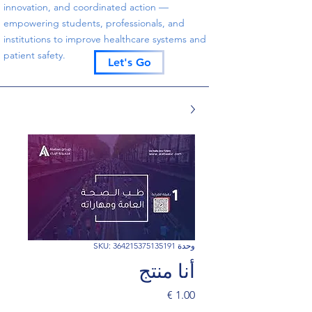
innovation, and coordinated action —
empowering students, professionals, and
institutions to improve healthcare systems and
patient safety.
Let's Go
وحدة SKU: 364215375135191
أنا منتج
السعر